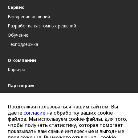
Сервис
Внедрение решений
Разработка кастомных решений
Обучение
Техподдержка
О компании
Карьера
Партнерам
Блог
Продолжая пользоваться нашим сайтом, Вы
даете
согласие
на обработку ваших cookie
cybersec@ussc.ru
файлов. Мы используем cookie-файлы, для того,
чтобы получать статистику, которая помогает
+7 (343) 379-98-34
показывать вам самые интересные и выгодные
Екатеринбург, ул. Ткачей, 6
предложения. Вы можете отключить cookie-