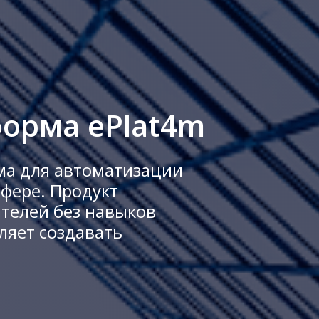
форма ePlat4m
рма для автоматизации
сфере. Продукт
телей без навыков
ляет создавать