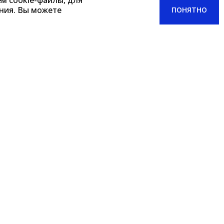
м cookie-файлы, для
ения. Вы можете
ПОНЯТНО
в транспортных
портных средств
ованной заявки на
пускного режима