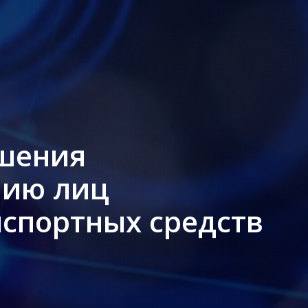
шения
нию лиц
нспортных средств