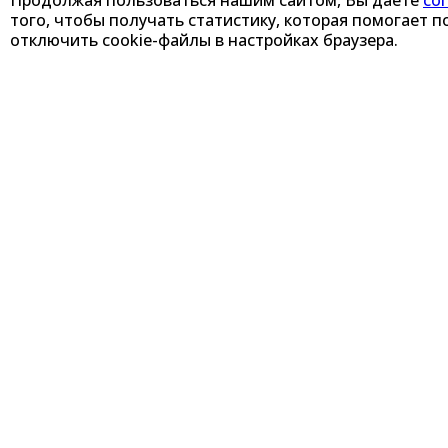
Продолжая пользоваться нашим сайтом, Вы даете
со
того, чтобы получать статистику, которая помогает
отключить cookie-файлы в настройках браузера.
Система мобил
средств (СМРРТ
через КПП при на
заезд в Единой