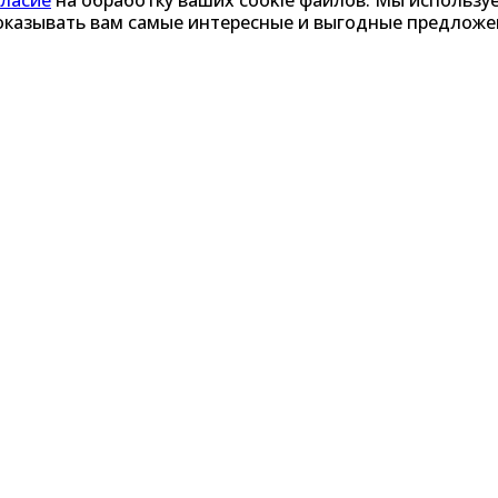
гласие
на обработку ваших cookie файлов. Мы используе
 показывать вам самые интересные и выгодные предлож
Назначение продукта
ьного распознавания лиц работников и номеро
С) необходима для пропуска работников и транс
личии у них оформленного пропуска или соглас
 автоматизированной системе обеспечения про
(ЕАСОПР).