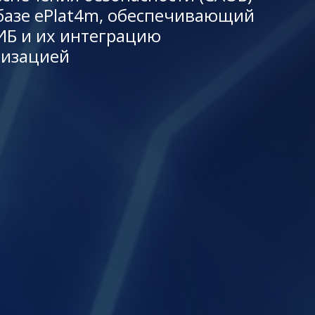
базе ePlat4m, обеспечивающий
ИБ и их интеграцию
низацией