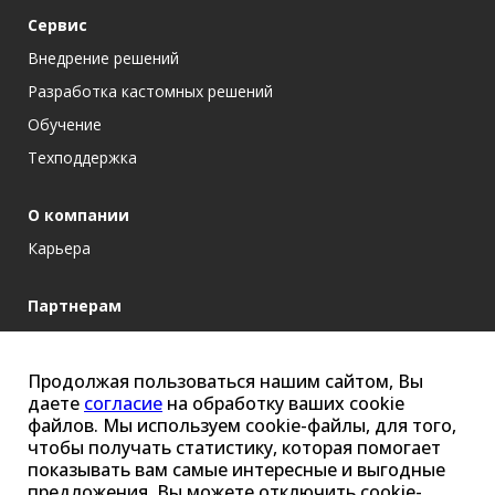
Сервис
Внедрение решений
Разработка кастомных решений
Обучение
Техподдержка
О компании
Карьера
Партнерам
Блог
Продолжая пользоваться нашим сайтом, Вы
даете
согласие
на обработку ваших cookie
cybersec@ussc.ru
файлов. Мы используем cookie-файлы, для того,
чтобы получать статистику, которая помогает
+7 (343) 379-98-34
показывать вам самые интересные и выгодные
Екатеринбург, ул. Ткачей, 6
предложения. Вы можете отключить cookie-